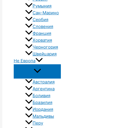
Румыния
Сан-Марино
Сербия
Словения
Франция
Хорватия
Черногория
Швейцария
Не Европа
Австралия
Аргентина
Боливия
Бразилия
Иордания
Мальдивы
Перу