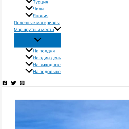
Турция
Чили
Япония
Полезные материалы
Маршруты и места
На полдня
На один день
На выходные
На подольше