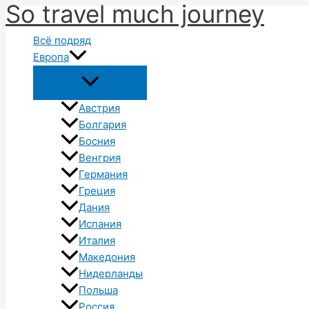
So travel much journey
Перейти
к
Всё подряд
содержимому
Европа
Австрия
Болгария
Босния
Венгрия
Германия
Греция
Дания
Испания
Италия
Македония
Нидерланды
Польша
Россия