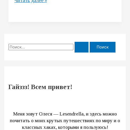
Южная
Читать далее »
Америка
или
убойный
маршрут
на
2
П
недели
о
и
с
к
:
Гайззз! Всем привет!
Меня зовут Олеся — Lesendrella, и здесь можно
почитать о моих крутых путешествиях по миру и о
классных хаках, которыми я пользуюсь!