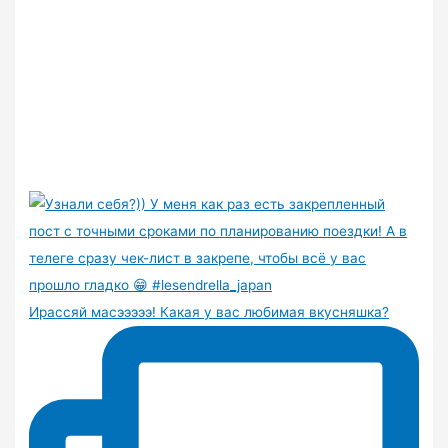
Ирассяй масэээээ! Какая у вас любимая вкусняшка?