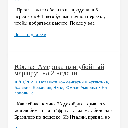
Представьте себе, что вы проделали 6
перелётов + 1 автобусный ночной переезд,
чтобы добраться к мечте. После у вас
Из
Читать далее »
Чили
в
Аргентину
через
Южная Америка или убойный
Анды
маршрут на 2 недели
10/01/2021
•
Оставьте комментарий
•
Аргентина
,
Боливия
,
Бразилия
,
Чили
,
Южная Америка
•
На
подольше
Как сейчас помню, 23 декабря открываю я
мой любимый флай4фри а тааааам… билеты в
Бразилию по дешёвке! Из Италии, правда, но