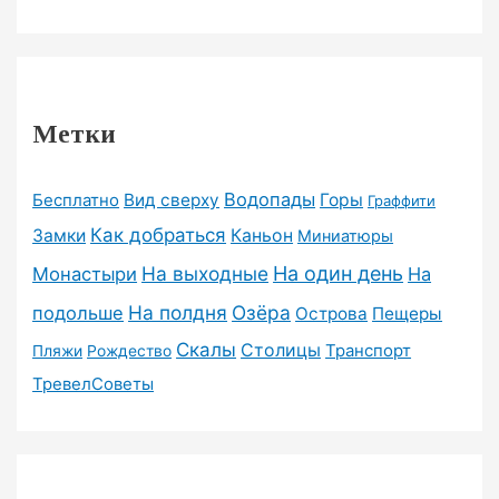
Метки
Водопады
Вид сверху
Горы
Бесплатно
Граффити
Как добраться
Замки
Каньон
Миниатюры
На выходные
На один день
Монастыри
На
На полдня
Озёра
подольше
Острова
Пещеры
Скалы
Столицы
Транспорт
Пляжи
Рождество
ТревелСоветы