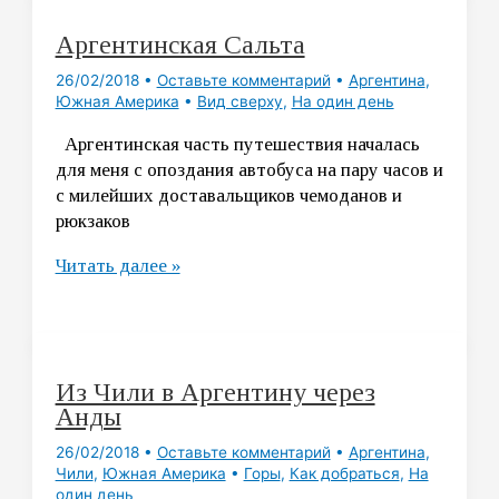
сторона
Аргентинская Сальта
26/02/2018
•
Оставьте комментарий
•
Аргентина
,
Южная Америка
•
Вид сверху
,
На один день
Аргентинская часть путешествия началась
для меня с опоздания автобуса на пару часов и
с милейших доставальщиков чемоданов и
рюкзаков
Аргентинская
Читать далее »
Сальта
Из Чили в Аргентину через
Анды
26/02/2018
•
Оставьте комментарий
•
Аргентина
,
Чили
,
Южная Америка
•
Горы
,
Как добраться
,
На
один день