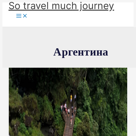
So travel much journey
Перейти
к
содержимому
Аргентина