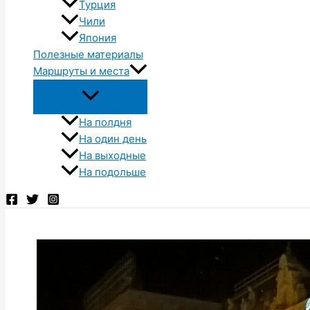
Турция
Чили
Япония
Полезные материалы
Маршруты и места
На полдня
На один день
На выходные
На подольше