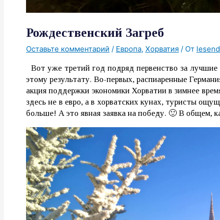
Рождественский Загреб
Оставьте комментарий
/
Европа
,
Хорватия
/ От
lesend
Вот уже третий год подряд первенство за лучшие 
этому результату. Во-первых, распиаренные Германи
акция поддержки экономики Хорватии в зимнее время.
здесь не в евро, а в хорватских кунах, туристы ощ
больше! А это явная заявка на победу. 🙂 В общем, 