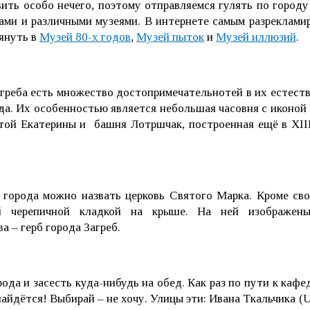
ть особо нечего, поэтому отправляемся гулять по городу!
ми и различными музеями. В интернете самым разреклами
лянуть в
Музей 80-х годов
,
Музей пыток
и
Музей иллюзий
.
агреба есть множество достопримечательнотей в их естеств
да. Их особенностью является небольшая часовня с иконо
той Екатерины и башня Лотршчак, построенная ещё в XII
 города можно назвать
церковь Святого Марка. Кроме сво
й черепичной кладкой на крыше. На ней изображены
а – герб города Загреб.
ода и засесть куда-нибудь на обед. Как раз по пути к кафе
йдётся! Выбирай – не хочу. Улицы эти: Ивана Ткальчика (Ul