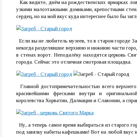
Как видите, днём на рождественских ярмарках лови
узкими малоэтажными домиками, крепостными стена
сердец, но на мой вкус куда интереснее было бы заг
Если вы не любитель музеев, то в старом городе З
некогда разделявшие верхнюю и нижнюю части горо
в стенах ворот. Неподалёку находятся
церковь Свя
города. Сейчас это отличная смотровая площадка.
Главной достопримечательностью всего верхнего
красивейшими фресками внутри и оригинально
королевства Хорватии, Далмации и Славонии, а справ
Ну, а теперь самое время выбираться из старого гор
под завязку набиты кафешками! Вот на любой вкус на