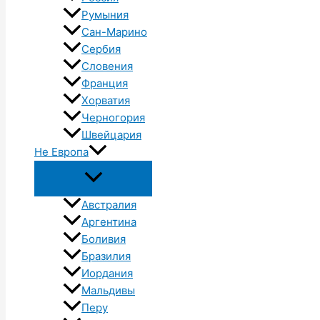
Румыния
Сан-Марино
Сербия
Словения
Франция
Хорватия
Черногория
Швейцария
Не Европа
Австралия
Аргентина
Боливия
Бразилия
Иордания
Мальдивы
Перу