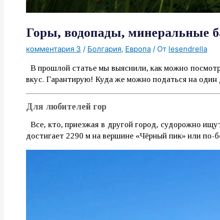
Горы, водопады, минеральные ба
комментария 3
/
Болгария
,
Европа
/ От
lesendrella
В прошлой статье мы выяснили, как можно посмотрет
вкус. Гарантирую! Куда же можно податься на один
Для любителей гор
Все, кто, приезжая в другой город, судорожно ищу
достигает
2290 м на вершине
«Чёрный пик» или по-бо