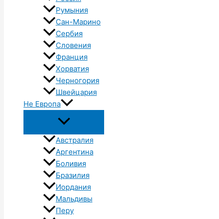
Румыния
Сан-Марино
Сербия
Словения
Франция
Хорватия
Черногория
Швейцария
Не Европа
Австралия
Аргентина
Боливия
Бразилия
Иордания
Мальдивы
Перу