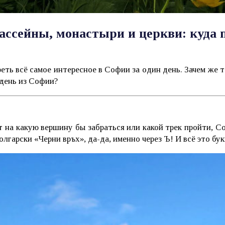
ссейны, монастыри и церкви: куда п
ь всё самое интересное в Софии за один день. Зачем же т
 день из Софии?
т на какую вершину бы забраться или какой трек пройти, С
лгарски «Черни връх», да-да, именно через Ъ! И всё это бук