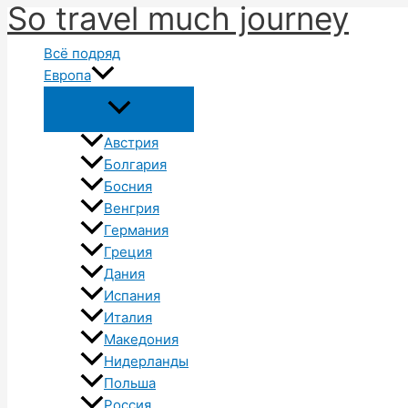
So travel much journey
Перейти
к
Всё подряд
содержимому
Европа
Австрия
Болгария
Босния
Венгрия
Германия
Греция
Дания
Испания
Италия
Македония
Нидерланды
Польша
Россия