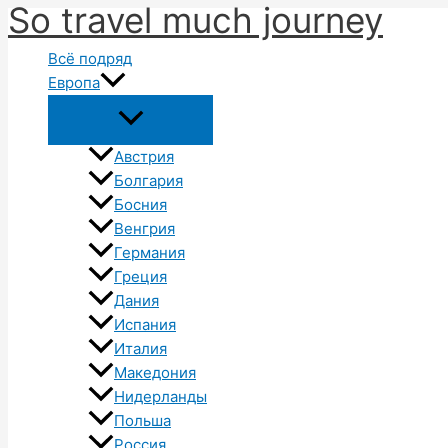
So travel much journey
Перейти
к
Всё подряд
содержимому
Европа
Австрия
Болгария
Босния
Венгрия
Германия
Греция
Дания
Испания
Италия
Македония
Нидерланды
Польша
Россия