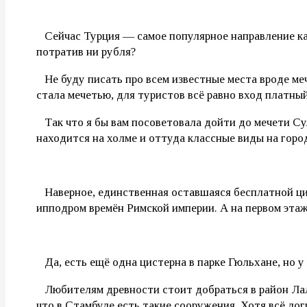
⠀Сейчас Турция — самое популярное направление как 
потратив ни рубля?
⠀Не буду писать про всем известные места вроде меч
стала мечетью, для туристов всё равно вход платны
⠀Так что я бы вам посоветовала дойти до мечети Су
находится на холме и оттуда классные виды на горо
⠀Наверное, единственная оставшаяся бесплатной ци
ипподром времён Римской империи. А на первом этаж
⠀Да, есть ещё одна цистерна в парке Гюльхане, но у
⠀Любителям древности стоит добраться в район Лал
что в Стамбуле есть такие сооружения. Хотя всё ло