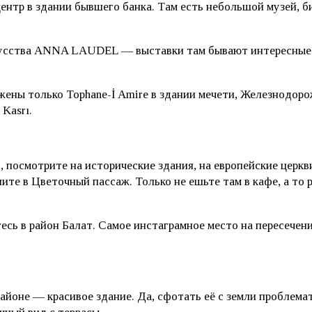
центр в здании бывшего банка. Там есть небольшой музей, 
кусства ANNA LAUDEL — выставки там бывают интересные.
жены только Tophane-İ Amire в здании мечети, Железнодоро
Kasrı.
i, посмотрите на исторические здания, на европейские церк
ите в Цветочный пассаж. Только не ешьте там в кафе, а то 
ь в район Балат. Самое инстаграмное место на пересечении
йоне — красивое здание. Да, сфотать её с земли проблемати