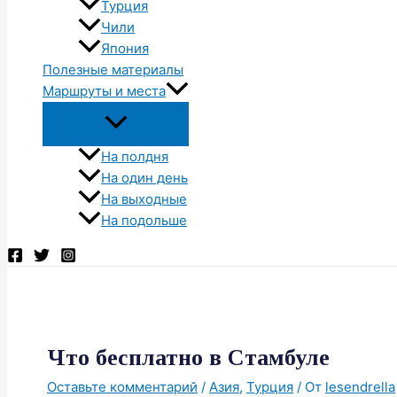
Турция
Чили
Япония
Полезные материалы
Маршруты и места
На полдня
На один день
На выходные
На подольше
Что бесплатно в Стамбуле
Оставьте комментарий
/
Азия
,
Турция
/ От
lesendrella