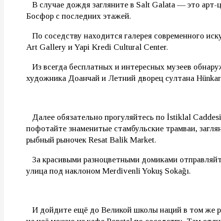
⠀В случае дождя загляните в Salt Galata — это арт-
Босфор с последних этажей.
⠀По соседству находится галерея современного ис
Art Gallery и Yapi Kredi Cultural Center.
⠀Из всегда бесплатных и интересных музеев обнару
художника Доанчай и Летний дворец султана Hünkar 
⠀Далее обязательно прогуляйтесь по İstiklal Caddes
пофотайте знаменитые стамбульские трамваи, заглян
рыбный рыночек Resat Balik Market.
⠀За красивыми разноцветными домиками отправляйтес
улица под наклоном Merdivenli Yokuş Sokağı.
⠀И дойдите ещё до Великой школы наций в том же ра