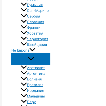
Румыния
Сан-Марино
Сербия
Словения
Франция
Хорватия
Черногория
Швейцария
Не Европа
Австралия
Аргентина
Боливия
Бразилия
Иордания
Мальдивы
Перу