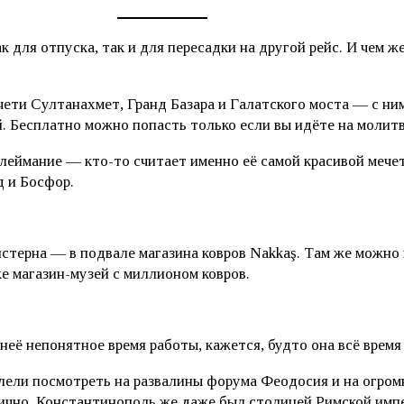
для отпуска, так и для пересадки на другой рейс. И чем ж
ети Султанахмет, Гранд Базара и Галатского моста — с ним
й. Бесплатно можно попасть только если вы идёте на молитв
леймание — кто-то считает именно её самой красивой мечет
д и Босфор.
стерна — в подвале магазина ковров Nakkaş. Там же можно 
е магазин-музей с миллионом ковров.
 неё непонятное время работы, кажется, будто она всё время
ели посмотреть на развалины форума Феодосия и на огромн
гично, Константинополь же даже был столицей Римской имп